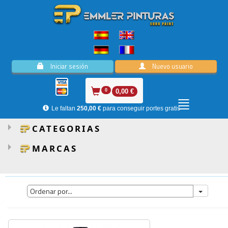
Iniciar sesión
Nuevo usuario
0
0,00 €
Le faltan
250,00 €
para conseguir portes gratis
CATEGORIAS
MARCAS