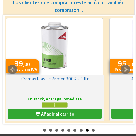
Los clientes que compraron este artículo también
compraron...
39
95
,00 €
,00 
Precio sin IVA
Precio sin 
Cromax Plastic Primer 800R - 1 ltr
RM
En stock, entrega inmediata
E
Añadir al carrito