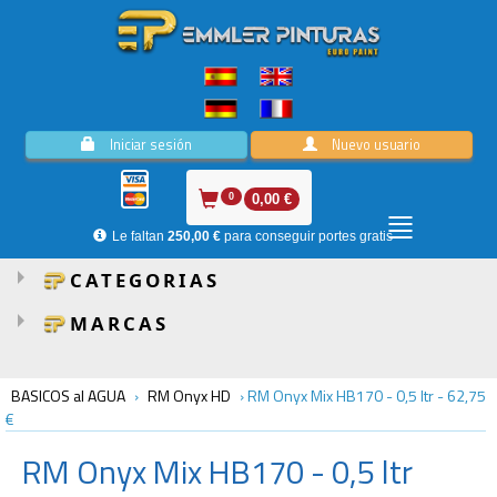
Iniciar sesión
Nuevo usuario
0
0,00 €
Le faltan
250,00 €
para conseguir portes gratis
CATEGORIAS
MARCAS
BASICOS al AGUA
›
RM Onyx HD
›
RM Onyx Mix HB170 - 0,5 ltr
-
62,75
€
RM
Onyx Mix HB170 - 0,5 ltr