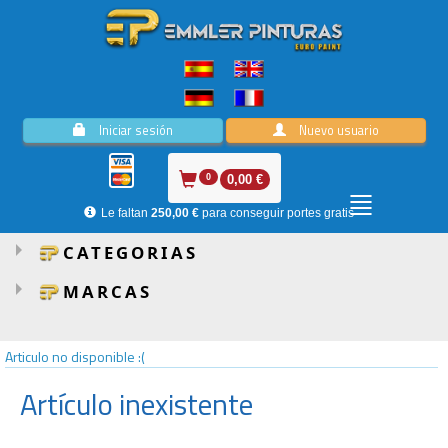
Iniciar sesión
Nuevo usuario
0
0,00 €
Le faltan
250,00 €
para conseguir portes gratis
CATEGORIAS
MARCAS
Articulo no disponible :(
Artículo inexistente