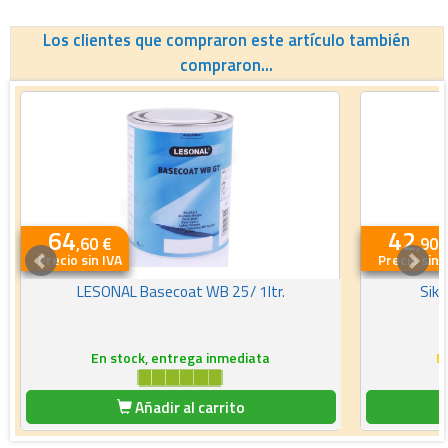
Los clientes que compraron este artículo también
compraron...
64
42
,60 €
,90 
Precio sin IVA
Precio sin 
LESONAL Basecoat WB 25/ 1ltr.
Sikk
En stock, entrega inmediata
E
Añadir al carrito