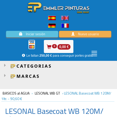
Iniciar sesión
Nuevo usuario
0
0,00 €
Le faltan
250,00 €
para conseguir portes gratis
CATEGORIAS
MARCAS
BASICOS al AGUA
›
LESONAL WB GT
›
LESONAL Basecoat WB 120M/
1ltr.
-
90,60 €
LESONAL
Basecoat WB 120M/