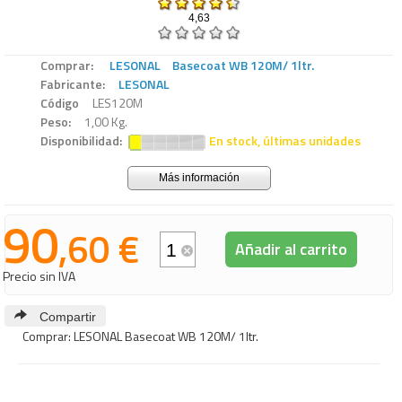
4,63
Comprar:
LESONAL
Basecoat WB 120M/ 1ltr.
Fabricante:
LESONAL
Código
LES120M
Peso:
1,00 Kg.
Disponibilidad:
En stock, últimas unidades
Más información
90
,60 €
Añadir al carrito
Precio sin IVA
Compartir
Comprar: LESONAL Basecoat WB 120M/ 1ltr.