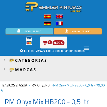
Iniciar sesión
Nuevo usuario
0
0,00 €
Le faltan
250,00 €
para conseguir portes gratis
CATEGORIAS
MARCAS
BASICOS al AGUA
›
RM Onyx HD
›
RM Onyx Mix HB200 - 0,5 ltr
-
75,00
€
RM
Onyx Mix HB200 - 0,5 ltr