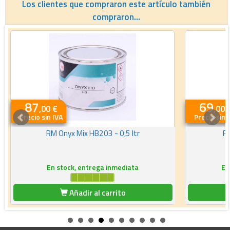
Los clientes que compraron este artículo también
compraron...
87
69
,00 €
,00 
Precio sin IVA
Precio sin 
RM Onyx Mix HB203 - 0,5 ltr
RM
En stock, entrega inmediata
En
Añadir al carrito