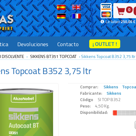
0
Le faltan
250,00 €
¡ OUTLET !
tica
Devoluciones
Contacto
l DISOLVENTE
›
SIKKENS BT351 TOPCOAT
›
Sikkens Topcoat B352 3,75 ltr
ens
Topcoat B352 3,75 ltr
Comprar:
Sikkens
Topcoat
Fabricante:
Sikkens
Código
SI TOP B352
Peso:
4,50 Kg.
Disponibilidad: