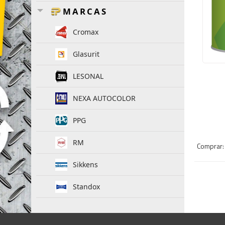
MARCAS
Cromax
Glasurit
LESONAL
NEXA AUTOCOLOR
PPG
RM
Comprar: 
Sikkens
Standox