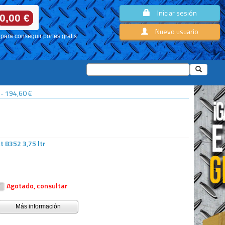
Iniciar sesión
0,00 €
Nuevo usuario
para conseguir portes gratis
-
194,60 €
 B352 3,75 ltr
Agotado, consultar
Más información