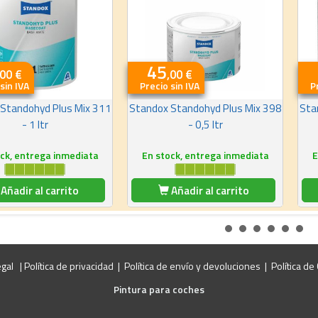
45
,00 €
,00 €
sin IVA
Precio sin IVA
P
Standohyd Plus Mix 311
Standox Standohyd Plus Mix 398
Sta
- 1 ltr
- 0,5 ltr
ck, entrega inmediata
En stock, entrega inmediata
E
Añadir al carrito
Añadir al carrito
egal
|
Política de privacidad
|
Política de envío y devoluciones
|
Política de
Pintura para coches