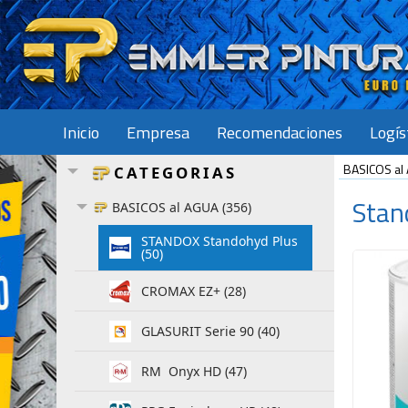
Inicio
Empresa
Recomendaciones
Logís
BASICOS al
CATEGORIAS
Stan
BASICOS al AGUA (356)
STANDOX Standohyd Plus
(50)
CROMAX EZ+ (28)
GLASURIT Serie 90 (40)
RM Onyx HD (47)