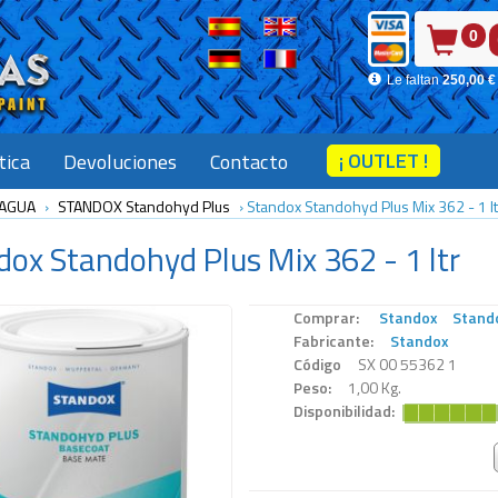
0
Le faltan
250,00 €
¡ OUTLET !
tica
Devoluciones
Contacto
 AGUA
›
STANDOX Standohyd Plus
›
Standox Standohyd Plus Mix 362 - 1 lt
dox
Standohyd Plus Mix 362 - 1 ltr
Comprar:
Standox
Stando
Fabricante:
Standox
Código
SX 00 55362 1
Peso:
1,00 Kg.
Disponibilidad: