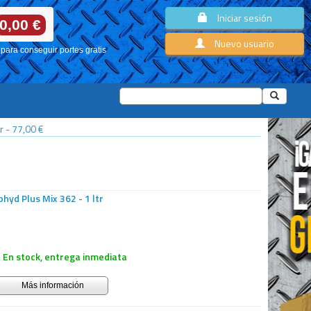
Iniciar sesión
0,00 €
Nuevo usuario
para conseguir portes gratis
r
-
77,00 €
hyd Plus Mix 362 - 1 ltr
En stock, entrega inmediata
Más información