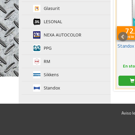
Glasurit
LESONAL
72
NEXA AUTOCOLOR
Precio 
Standox 
PPG
RM
En sto
Sikkens
Standox
Aviso l