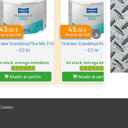
45
45
,00 €
,00 €
recio sin IVA
Precio sin IVA
ndox Standohyd Plus Mix 310
Standox Standohyd Plus Mix 376
- 0,5 ltr
- 0,5 ltr
n stock, entrega inmediata
En stock, entrega inmediata
Añadir al carrito
Añadir al carrito
 Cookies