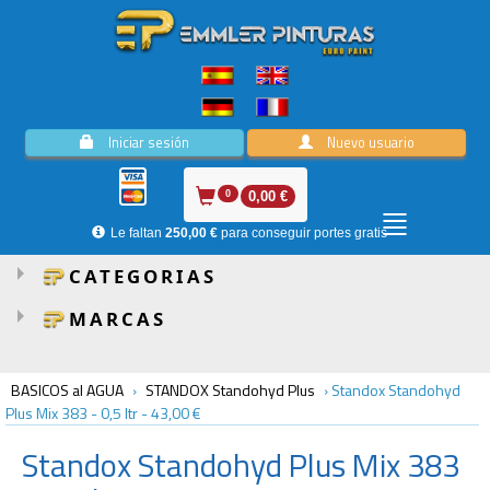
Iniciar sesión
Nuevo usuario
0
0,00 €
Le faltan
250,00 €
para conseguir portes gratis
CATEGORIAS
MARCAS
BASICOS al AGUA
›
STANDOX Standohyd Plus
›
Standox Standohyd
Plus Mix 383 - 0,5 ltr
-
43,00 €
Standox
Standohyd Plus Mix 383