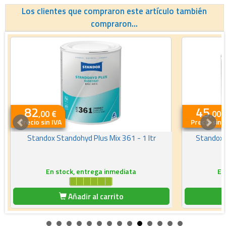
Los clientes que compraron este artículo también
compraron...
82
45
,00 €
,00 
Precio sin IVA
Precio sin 
Standox Standohyd Plus Mix 361 - 1 ltr
Standox S
En stock, entrega inmediata
En
Añadir al carrito